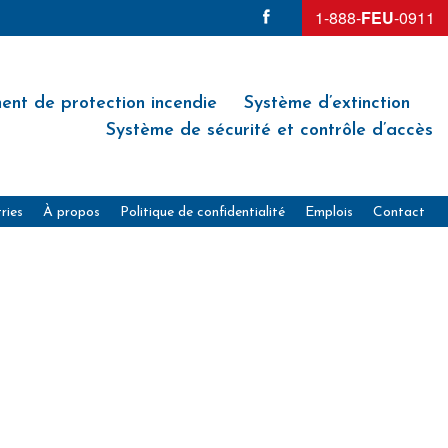
1-888-
FEU
-0911
ent de protection incendie
Système d’extinction
Système de sécurité et contrôle d’accès
ries
À propos
Politique de confidentialité
Emplois
Contact