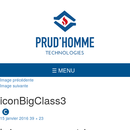
INTÉGRATEUR DE SYSTÈME DE SÉCURITÉ ET D’INCENDIE
☰ MENU
Image précédente
Image suivante
iconBigClass3
Publié
Taille
15 janvier 2016
39 × 23
le
réelle