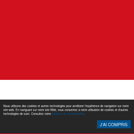
Nous utilisons des cookies et autres technologies pour améliorer l’expérience de navigation sur notre
site web. En naviguant sur notre site Web, vous consentez à notre utilisation de cookies et d'autres
technologies de suivi. Consultez notre
politique de confidentialité
.
© 2015 Prud’homme Technologies
J'AI COMPRIS
haut de la page